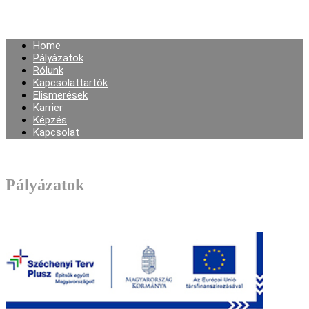
Home
Pályázatok
Rólunk
Kapcsolattartók
Elismerések
Karrier
Képzés
Kapcsolat
Pályázatok
Kérem tekintse meg pályázatainkat!