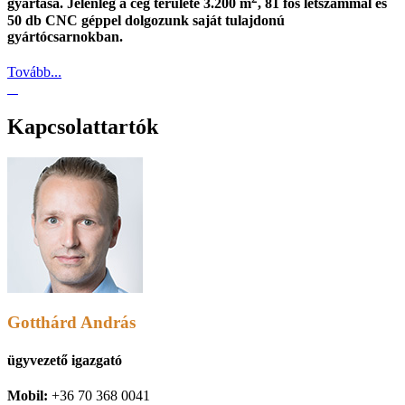
gyártása. Jelenleg a cég területe 3.200 m
, 81 fős létszámmal és
50 db CNC géppel dolgozunk saját tulajdonú
gyártócsarnokban.
Tovább...
Kapcsolattartók
Gotthárd András
ügyvezető igazgató
Mobil:
+36 70 368 0041