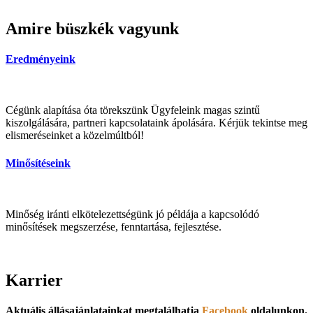
Amire büszkék vagyunk
Eredményeink
Cégünk alapítása óta törekszünk Ügyfeleink magas szintű
kiszolgálására, partneri kapcsolataink ápolására. Kérjük tekintse meg
elismeréseinket a közelmúltból!
Minősítéseink
Minőség iránti elkötelezettségünk jó példája a kapcsolódó
minősítések megszerzése, fenntartása, fejlesztése.
Karrier
Aktuális állásajánlatainkat megtalálhatja
Facebook
oldalunkon.